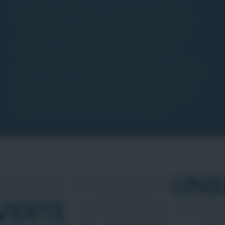
Schon in unserer Vereinssatzung steht: „Der Verein
fördert das verbindende Element des Fußballsports
zwischen Nationalitäten, Kulturen, Religionen und
sozialen Schichten. Unabhängig von Geschlecht,
Abstammung, Herkunft, religiöser Überzeugung,
sozialer Stellung oder sexueller Identität bietet er eine
sportliche Heimat.“ Ganz in diesem Sinne wertschätzen
wir Vielfalt, verpflichten uns den Werten des Sports:
Toleranz, Fair-Play, Solidarität und Gleichheit und
begrüßen ausnahmslos ALLE Bewerbungen.
SERE FARBEN
UNS
WERTE
UNSERE WE