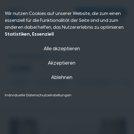
VFL ALS ARBEITGEBER
Wir nutzen Cookies auf unserer Website, die zum einen
essenziell für die Funktionalität der Seite sind und zum
TALENT-NETZWERK
anderen dabei helfen, das Nutzererlebnis zu optimieren.
Statistiken, Essenziell
Alle akzeptieren
DEIN JOB BEIM VFL
Akzeptieren
JOBS
Ablehnen
Aushilfe
Auszubildende
BerufseinsteigerIn
Beru
Individuelle Datenschutzeinstellungen